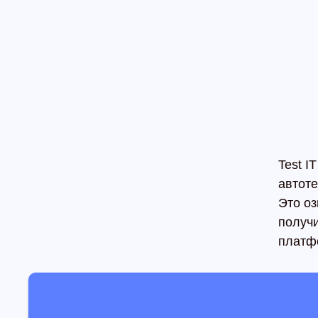
Test 
автот
Это оз
получи
платф